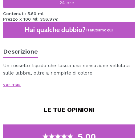
24 ore.
Contenuti: 5.60 ml
Prezzo x 100 Ml: 356,97€
Hai qualche dubbio?
Ti aiutiamo
qui
Descrizione
Un rossetto liquido che lascia una sensazione vellutata
sulle labbra, oltre a riempirle di colore.
Formula che una volta asciutta rimane uniforme e a
ver más
lunga tenuta.
Cruelty free.
LE TUE
OPINIONI
Vegan.
5.00