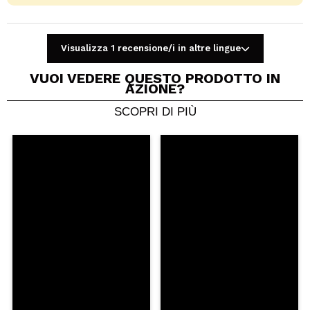
Visualizza 1 recensione/i in altre lingue
VUOI VEDERE QUESTO PRODOTTO IN
AZIONE?
SCOPRI DI PIÙ
Condividi un video o una foto
Il tuo video potrebbe essere il primo. Immaginalo...
Consiglieresti questo acquisto?
Si
No
5/5
INVIA