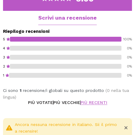
Scrivi una recensione
Riepilogo recensioni
5
100%
4
0%
3
0%
2
0%
1
0%
Ci sono
1
recensione/i globali su questo prodotto
(0 nella tua
lingua)
PIÙ VOTATE
PIÙ VECCHIE
PIÙ RECENTI
Ancora nessuna recensione in italiano. Sii il primo
a recensire!