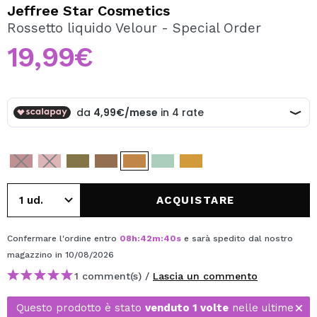
VOGLIO REGISTRARMI
Jeffree Star Cosmetics
Rossetto liquido Velour - Special Order
Creando un account su Maquibeauty.it potrai fare i tuoi
acquisti velocemente, controllare lo stato dei tuoi ordini e
19,99€
consultare le tue operazioni precedenti.
CREARE UN ACCOUNT
ACQUISTARE
Confermare l'ordine entro
08
h
:
42
m
:
40
s
e sarà spedito dal nostro
magazzino
in 10/08/2026
1 comment(s) /
Lascia un commento
Questo prodotto è stato
venduto 1 volte
nelle ultime