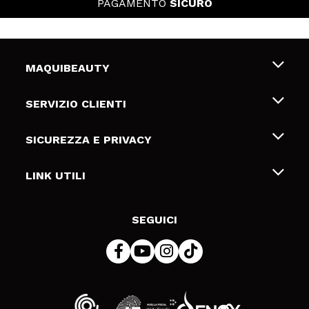
PAGAMENTO
SICURO
MAQUIBEAUTY
Chi siamo
SERVIZIO CLIENTI
Offerte di lavoro
Spedizioni & Resi
SICUREZZA E PRIVACY
Gift Cards
Recesso / Resi
Termini e condizioni
LINK UTILI
Metodi di pagamamento
Informativa sulla privacy
Contattaci
Politica Cookies
SEGUICI
Risoluzione delle controversie online (ODR)