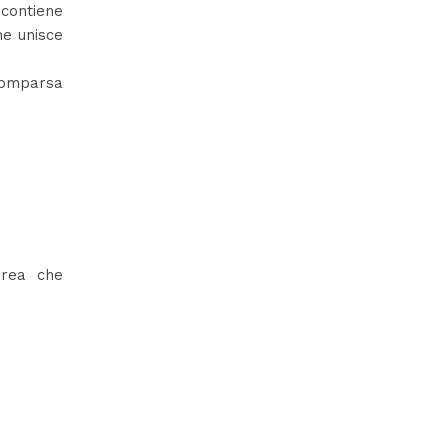
 contiene
he unisce
 comparsa
area che