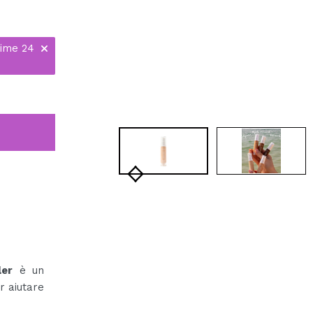
time 24
ler
è un
r aiutare