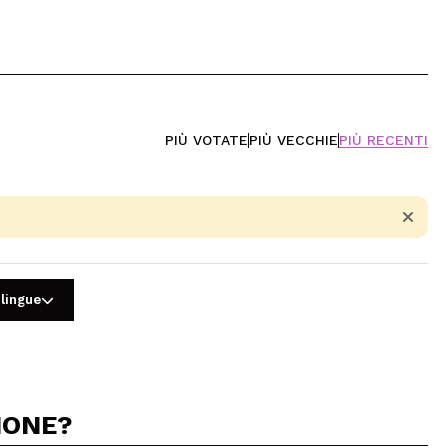
PIÙ VOTATE
PIÙ VECCHIE
PIÙ RECENTI
 lingue
IONE?