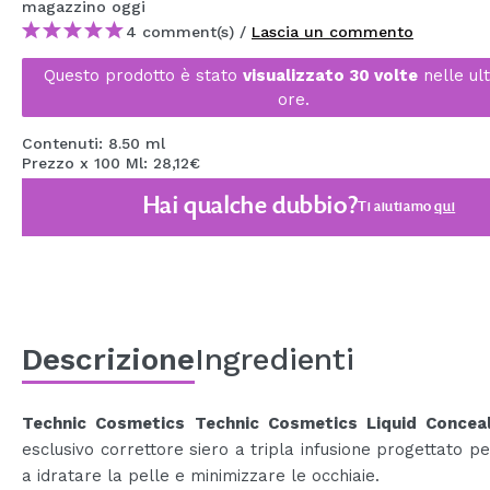
magazzino
oggi
MAQUIFARMA
4 comment(s) /
Lascia un commento
KOREA ZONE
Questo prodotto è stato
visualizzato 30 volte
nelle ul
ore.
TRAVEL SIZE
Contenuti: 8.50 ml
NATURE
Prezzo x 100 Ml: 28,12€
Hai qualche dubbio?
Ti aiutiamo
qui
SPECIALE
OUTLET
SONO TORNATI!
PROSSIMAMENTE
Descrizione
Ingredienti
BLOG
Technic Cosmetics Technic Cosmetics Liquid Concea
esclusivo correttore siero a tripla infusione progettato pe
a idratare la pelle e minimizzare le occhiaie.