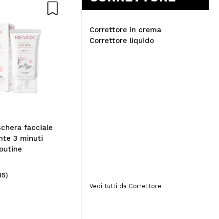
-60%
-15
Naturale
Nat
Correttore in crema
Questa offerta termina tra:
Correttore liquido
Ques
04
giorni
20
h
:
27
m
:
59
s
03
g
Nacomi - Siero anti-acne
Flu
chera facciale
nte 3 minuti
outine
15)
(10)
3,20€
5
Vedi tutti da Correttore
7,99€