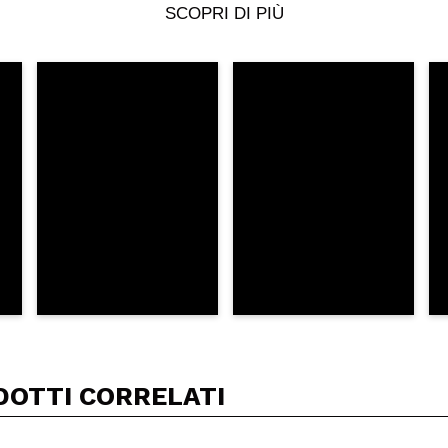
Il tuo video potrebbe essere il primo. Immaginalo...
SCOPRI DI PIÙ
5/
to acquisto?
Si
No
A
DOTTI CORRELATI