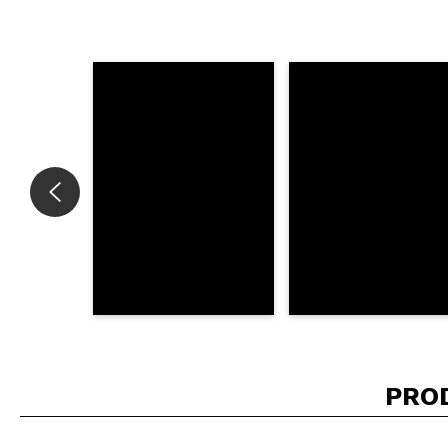
Consiglieresti ques
INVI
PRO