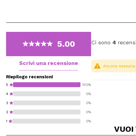
5.00
Ci sono
4
recensi
Scrivi una recensione
Ancora nessuna r
Riepilogo recensioni
5
100%
4
0%
3
0%
2
0%
1
0%
VUOI