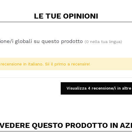
LE TUE
OPINIONI
one/i globali su questo prodotto
(0 nella tua lingua)
ecensione in italiano. Sii il primo a recensire!
Visualizza 4 recensione/i in altre
 VEDERE QUESTO PRODOTTO IN AZ
Condividi un video o una foto