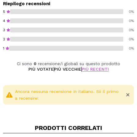
Progettato per aiutare a schiarire le occhiaie
Riepilogo recensioni
Coprenza leggera e media
5
0%
Contiene acido ialuronico, vitamina E e glicerina
4
0%
Applicalo direttamente sulle occhiaie e su qualsiasi
3
0%
area che desideri nascondere e illuminare.
2
0%
Cruelty free.
1
0%
Vegan.
Ci sono
0
recensione/i globali su questo prodotto
PIÙ VOTATE
PIÙ VECCHIE
PIÙ RECENTI
Ancora nessuna recensione in italiano. Sii il primo
a recensire!
PRODOTTI CORRELATI