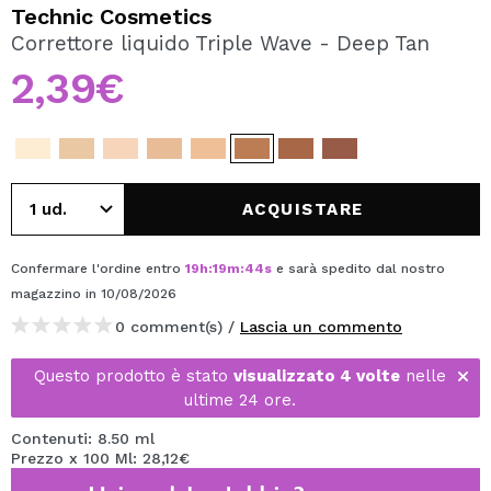
VOGLIO REGISTRARMI
Technic Cosmetics
Correttore liquido Triple Wave - Deep Tan
Creando un account su Maquibeauty.it potrai fare i tuoi
acquisti velocemente, controllare lo stato dei tuoi ordini e
2,39€
consultare le tue operazioni precedenti.
CREARE UN ACCOUNT
ACQUISTARE
Confermare l'ordine entro
19
h
:
19
m
:
44
s
e sarà spedito dal nostro
magazzino
in 10/08/2026
0 comment(s) /
Lascia un commento
Questo prodotto è stato
visualizzato 4 volte
nelle
ultime 24 ore.
Contenuti: 8.50 ml
Prezzo x 100 Ml: 28,12€