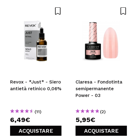
Condividi un video o una foto
Il tuo video potrebbe essere il primo. Immaginalo...
Consiglieresti questo acquisto?
Si
No
5/5
INVIA
Revox - *Just* - Siero
Claresa - Fondotinta
antietà retinico 0,06%
semipermanente
Power - 03
(11)
(2)
6,49€
5,95€
ACQUISTARE
ACQUISTARE