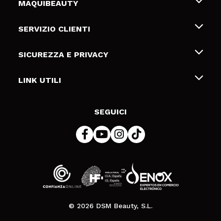
MAQUIBEAUTY
Chi siamo
SERVIZIO CLIENTI
Offerte di lavoro
Spedizioni & Resi
SICUREZZA E PRIVACY
Gift Cards
Recesso / Resi
Termini e condizioni
LINK UTILI
Metodi di pagamamento
Informativa sulla privacy
Contattaci
Politica Cookies
SEGUICI
Risoluzione delle controversie online (ODR)
© 2026 DSM Beauty, S.L.