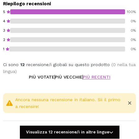
Progettato per aiutare a schiarire le occhiaie
Riepilogo recensioni
Coprenza leggera e media
5
100%
Contiene acido ialuronico, vitamina E e glicerina
4
0%
Applicalo direttamente sulle occhiaie e su qualsiasi
3
0%
area che desideri nascondere e illuminare.
2
0%
Cruelty free.
1
0%
Vegan.
Ci sono
12
recensione/i globali su questo prodotto
(0 nella tua
lingua)
PIÙ VOTATE
PIÙ VECCHIE
PIÙ RECENTI
Ancora nessuna recensione in italiano. Sii il primo
a recensire!
Visualizza 12 recensione/i in altre lingue