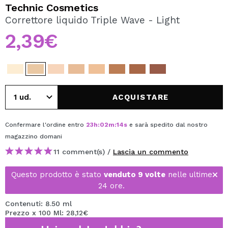
VOGLIO REGISTRARMI
Technic Cosmetics
Correttore liquido Triple Wave - Light
Creando un account su Maquibeauty.it potrai fare i tuoi
acquisti velocemente, controllare lo stato dei tuoi ordini e
2,39€
consultare le tue operazioni precedenti.
CREARE UN ACCOUNT
ACQUISTARE
Confermare l'ordine entro
23
h
:
02
m
:
14
s
e sarà spedito dal nostro
magazzino
domani
11 comment(s) /
Lascia un commento
Questo prodotto è stato
venduto 9 volte
nelle ultime
24 ore.
Contenuti: 8.50 ml
Prezzo x 100 Ml: 28,12€