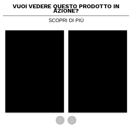
VUOI VEDERE QUESTO PRODOTTO IN
AZIONE?
SCOPRI DI PIÙ
Condividi un video o una foto
Il tuo video potrebbe essere il primo. Immaginalo...
Consiglieresti questo acquisto?
Si
No
5/5
INVIA