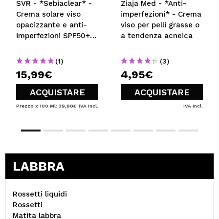
SVR - *Sebiaclear* -
Ziaja Med - *Anti-
Crema solare viso
imperfezioni* - Crema
opacizzante e anti-
viso per pelli grasse o
imperfezioni SPF50+ -
a tendenza acneica
Pelli sensibili, da
miste a grasse, a
(1)
(3)
tendenza acneica
15,99€
4,95€
ACQUISTARE
ACQUISTARE
Prezzo x 100 Ml: 39,98€
IVA Incl.
IVA Incl.
LABBRA
Rossetti liquidi
Rossetti
Matita labbra