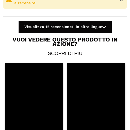
a recensire!
Visualizza 12 recensione/i in altre lingue
VUOI VEDERE QUESTO PRODOTTO IN
AZIONE?
SCOPRI DI PIÙ
Condividi un video o una foto
Il tuo video potrebbe essere il primo. Immaginalo...
Consiglieresti questo acquisto?
Si
No
5/5
INVIA