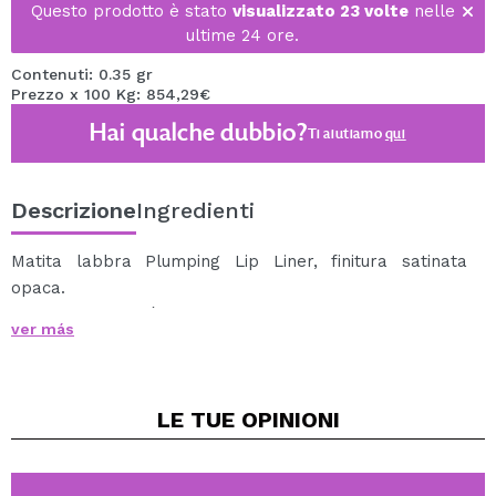
Questo prodotto è stato
visualizzato 23 volte
nelle
ultime 24 ore.
Contenuti: 0.35 gr
Prezzo x 100 Kg: 854,29€
Hai qualche dubbio?
Ti aiutiamo
qui
Descrizione
Ingredienti
Matita labbra Plumping Lip Liner, finitura satinata
opaca.
La sua texture è cremosa e contiene olio di menta
ver más
piperita e Sederma MAXI-LIP ™ per un effetto
visibilmente più pieno.
Inoltre idrata le labbra. Puoi usarlo da solo o in
LE TUE
OPINIONI
combinazione con il tuo rossetto preferito.
È disponibile in un'ampia varietà di tonalità in modo da
poterle combinare come preferisci.