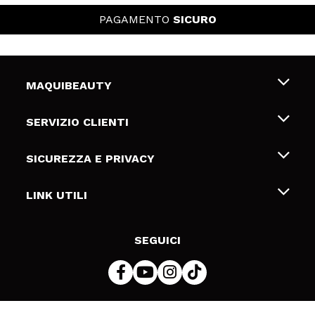
PAGAMENTO
SICURO
MAQUIBEAUTY
Chi siamo
SERVIZIO CLIENTI
Offerte di lavoro
Spedizioni & Resi
SICUREZZA E PRIVACY
Gift Cards
Recesso / Resi
Termini e condizioni
LINK UTILI
Metodi di pagamamento
Informativa sulla privacy
Contattaci
Politica Cookies
SEGUICI
Risoluzione delle controversie online (ODR)