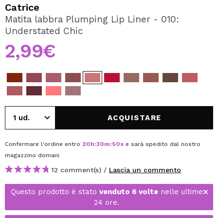
VOGLIO REGISTRARMI
Catrice
Matita labbra Plumping Lip Liner - 010:
Creando un account su Maquibeauty.it potrai fare i tuoi
Understated Chic
acquisti velocemente, controllare lo stato dei tuoi ordini e
consultare le tue operazioni precedenti.
2,99€
CREARE UN ACCOUNT
ACQUISTARE
Confermare l'ordine entro
20
h
:
30
m
:
50
s
e sarà spedito dal nostro
magazzino
domani
12 comment(s) /
Lascia un commento
Questo prodotto è stato
venduto 6 volte
nelle ultime
24 ore.