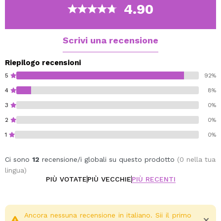
Vegan.
4.90
Scrivi una recensione
Riepilogo recensioni
5
92%
4
8%
3
0%
2
0%
1
0%
Ci sono
12
recensione/i globali su questo prodotto
(0 nella tua
lingua)
PIÙ VOTATE
PIÙ VECCHIE
PIÙ RECENTI
Ancora nessuna recensione in italiano. Sii il primo