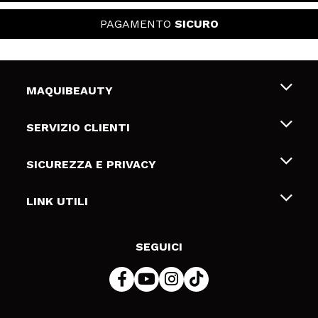
PAGAMENTO
SICURO
MAQUIBEAUTY
Chi siamo
SERVIZIO CLIENTI
Offerte di lavoro
Spedizioni & Resi
SICUREZZA E PRIVACY
Gift Cards
Recesso / Resi
Termini e condizioni
LINK UTILI
Metodi di pagamamento
Informativa sulla privacy
Contattaci
Politica Cookies
SEGUICI
Risoluzione delle controversie online (ODR)