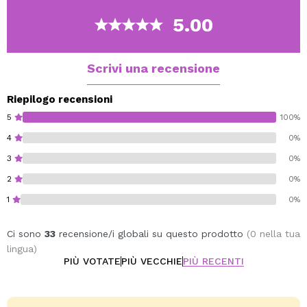
5.00
Prodotto vegano.
Senza crudeltà.
Scrivi una recensione
Riepilogo recensioni
5
100%
4
0%
3
0%
2
0%
1
0%
Ci sono
33
recensione/i globali su questo prodotto
(0 nella tua
lingua)
PIÙ VOTATE
PIÙ VECCHIE
PIÙ RECENTI