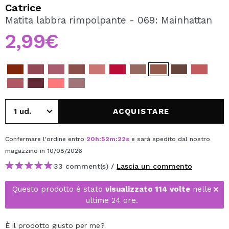
VOGLIO REGISTRARMI
Catrice
Matita labbra rimpolpante - 069: Mainhattan
Creando un account su Maquibeauty.it potrai fare i tuoi
acquisti velocemente, controllare lo stato dei tuoi ordini e
2,99€
consultare le tue operazioni precedenti.
CREARE UN ACCOUNT
ACQUISTARE
Confermare l'ordine entro
20
h
:
52
m
:
22
s
e sarà spedito dal nostro
magazzino
in 10/08/2026
33 comment(s) /
Lascia un commento
Questo prodotto è stato
visualizzato 114 volte
nelle
ultime 24 ore.
È il prodotto giusto per me?