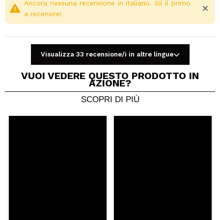
Ancora nessuna recensione in italiano. Sii il primo
a recensire!
Visualizza 33 recensione/i in altre lingue
VUOI VEDERE QUESTO PRODOTTO IN
AZIONE?
SCOPRI DI PIÙ
Condividi un video o una foto
Il tuo video potrebbe essere il primo. Immaginalo...
Consiglieresti questo acquisto?
Si
No
5/5
INVIA