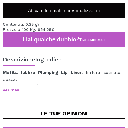
Attiva il tuo match personalizzato ›
Contenuti: 0.35 gr
Prezzo x 100 Kg: 854,29€
Hai qualche dubbio?
Ti aiutiamo
qui
Descrizione
Ingredienti
Matita labbra Plumping Lip Liner,
finitura satinata
opaca.
La sua texture è cremosa e contiene olio di menta e
ver más
MAXI-LIP™ di Sederma che lascia un effetto
visibilmente più voluminoso.
Idrata anche le labbra. Puoi usarlo da solo o in
LE TUE
OPINIONI
combinazione con il tuo rossetto preferito.
È disponibile in un'ampia varietà di tonalità, quindi puoi
combinarle come preferisci.