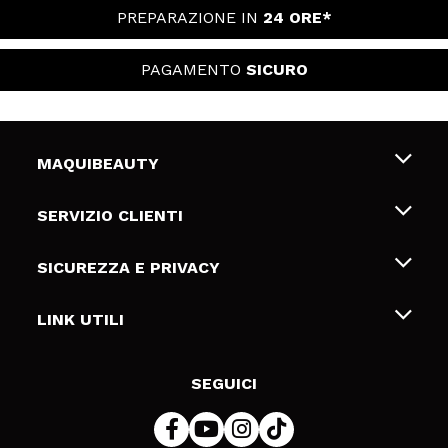
PREPARAZIONE IN
24 ORE*
PAGAMENTO
SICURO
MAQUIBEAUTY
Chi siamo
SERVIZIO CLIENTI
Offerte di lavoro
Spedizioni & Resi
SICUREZZA E PRIVACY
Gift Cards
Recesso / Resi
Termini e condizioni
LINK UTILI
Metodi di pagamamento
Informativa sulla privacy
Contattaci
Politica Cookies
SEGUICI
Risoluzione delle controversie online (ODR)