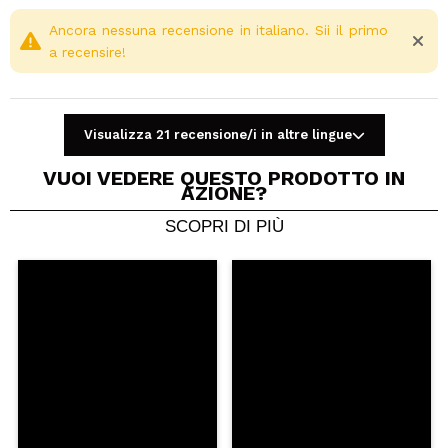
Ancora nessuna recensione in italiano. Sii il primo
a recensire!
Visualizza 21 recensione/i in altre lingue
VUOI VEDERE QUESTO PRODOTTO IN
AZIONE?
SCOPRI DI PIÙ
Condividi un video o una foto
Il tuo video potrebbe essere il primo. Immaginalo...
Consiglieresti questo acquisto?
Si
No
5/5
INVIA