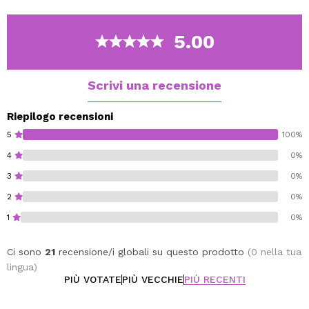
poterle combinare come preferisci.
Vegan.
5.00
Scrivi una recensione
Riepilogo recensioni
5
100%
4
0%
3
0%
2
0%
1
0%
Ci sono
21
recensione/i globali su questo prodotto
(0 nella tua
lingua)
PIÙ VOTATE
PIÙ VECCHIE
PIÙ RECENTI