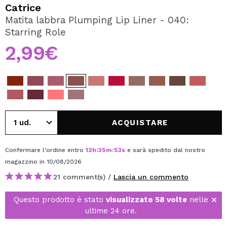
VOGLIO REGISTRARMI
Catrice
Matita labbra Plumping Lip Liner - 040:
Creando un account su Maquibeauty.it potrai fare i tuoi
Starring Role
acquisti velocemente, controllare lo stato dei tuoi ordini e
consultare le tue operazioni precedenti.
2,99€
CREARE UN ACCOUNT
ACQUISTARE
Confermare l'ordine entro
12
h
:
35
m
:
53
s
e sarà spedito dal nostro
magazzino
in 10/08/2026
21 comment(s) /
Lascia un commento
Questo prodotto è stato
visualizzato 58 volte
nelle
ultime 24 ore.