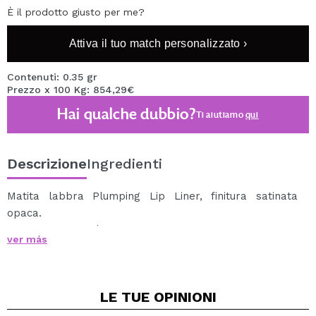
È il prodotto giusto per me?
Attiva il tuo match personalizzato ›
Contenuti: 0.35 gr
Prezzo x 100 Kg: 854,29€
Hai qualche dubbio?
Ti aiutiamo
qui
Descrizione
Ingredienti
Matita labbra Plumping Lip Liner, finitura satinata
opaca.
La sua texture è cremosa e contiene olio di menta
ver más
piperita e Sederma MAXI-LIP ™ per un effetto
visibilmente più pieno.
Inoltre idrata le labbra. Puoi usarlo da solo o in
LE TUE
OPINIONI
combinazione con il tuo rossetto preferito.
È disponibile in un'ampia varietà di tonalità in modo da