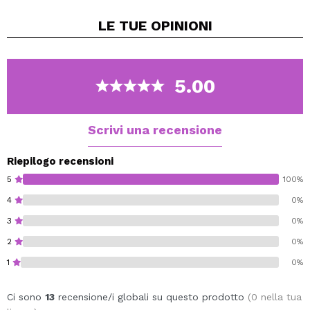
Inoltre idrata le labbra. Puoi usarlo da solo o in
LE TUE
OPINIONI
combinazione con il tuo rossetto preferito.
È disponibile in un'ampia varietà di tonalità in modo da
poterle combinare come preferisci.
Vegan.
5.00
Scrivi una recensione
Riepilogo recensioni
5
100%
4
0%
3
0%
2
0%
1
0%
Ci sono
13
recensione/i globali su questo prodotto
(0 nella tua