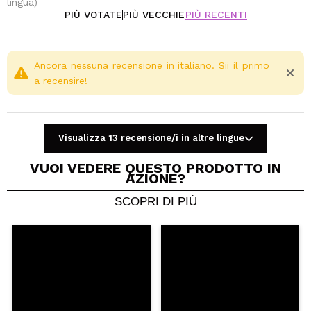
lingua)
PIÙ VOTATE
PIÙ VECCHIE
PIÙ RECENTI
Ancora nessuna recensione in italiano. Sii il primo
a recensire!
Visualizza 13 recensione/i in altre lingue
VUOI VEDERE QUESTO PRODOTTO IN
AZIONE?
SCOPRI DI PIÙ
Condividi un video o una foto
Il tuo video potrebbe essere il primo. Immaginalo...
Consiglieresti questo acquisto?
Si
No
5/5