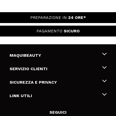
PREPARAZIONE IN
24 ORE*
PAGAMENTO
SICURO
MAQUIBEAUTY
Chi siamo
SERVIZIO CLIENTI
Offerte di lavoro
Spedizioni & Resi
SICUREZZA E PRIVACY
Gift Cards
Recesso / Resi
Termini e condizioni
LINK UTILI
Metodi di pagamamento
Informativa sulla privacy
Contattaci
Politica Cookies
SEGUICI