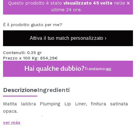
Questo prodotto è stato
visualizzato 45 volte
nelle
ultime 24 ore.
È il prodotto giusto per me?
Attiva il tuo match personalizzato ›
Contenuti: 0.35 gr
Prezzo x 100 Kg: 854,29€
Hai qualche dubbio?
Ti aiutiamo
qui
Descrizione
Ingredienti
Matita labbra Plumping Lip Liner, finitura satinata
opaca.
La sua texture è cremosa e contiene olio di menta
ver más
piperita e Sederma MAXI-LIP ™ per un effetto
visibilmente più pieno.