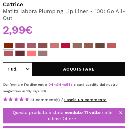
VOGLIO REGISTRARMI
Catrice
Matita labbra Plumping Lip Liner - 100: Go All-
Creando un account su Maquibeauty.it potrai fare i tuoi
Out
acquisti velocemente, controllare lo stato dei tuoi ordini e
consultare le tue operazioni precedenti.
2,99€
CREARE UN ACCOUNT
ACQUISTARE
Confermare l'ordine entro
04
h
:
34
m
:
55
s
e sarà spedito dal nostro
magazzino
in 10/08/2026
13 comment(s) /
Lascia un commento
Questo prodotto è stato
venduto 11 volte
nelle
ultime 24 ore.