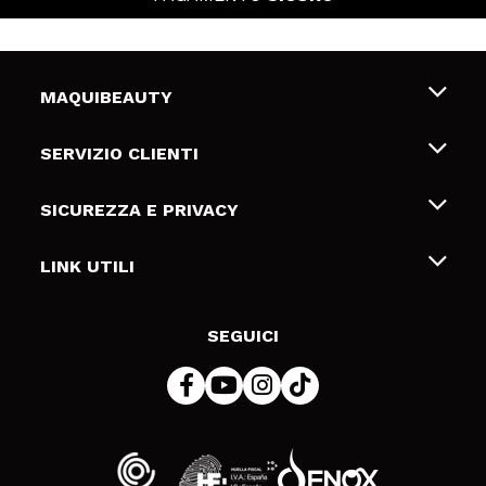
MAQUIBEAUTY
Chi siamo
SERVIZIO CLIENTI
Offerte di lavoro
Spedizioni & Resi
SICUREZZA E PRIVACY
Gift Cards
Recesso / Resi
Termini e condizioni
LINK UTILI
Metodi di pagamamento
Informativa sulla privacy
Contattaci
Politica Cookies
SEGUICI
Risoluzione delle controversie online (ODR)