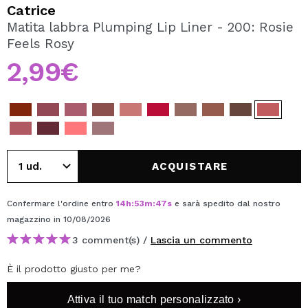
VOGLIO REGISTRARMI
Catrice
Matita labbra Plumping Lip Liner - 200: Rosie
Creando un account su Maquibeauty.it potrai fare i tuoi
Feels Rosy
acquisti velocemente, controllare lo stato dei tuoi ordini e
consultare le tue operazioni precedenti.
2,99€
CREARE UN ACCOUNT
ACQUISTARE
Confermare l'ordine entro
14
h
:
53
m
:
47
s
e sarà spedito dal nostro
magazzino
in 10/08/2026
3 comment(s) /
Lascia un commento
È il prodotto giusto per me?
Attiva il tuo match personalizzato ›