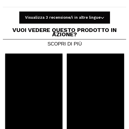
Visualizza 3 recensione/i in altre lingue
VUOI VEDERE QUESTO PRODOTTO IN
AZIONE?
SCOPRI DI PIÙ
Condividi un video o una foto
Il tuo video potrebbe essere il primo. Immaginalo...
Consiglieresti questo acquisto?
Si
No
5/5
INVIA