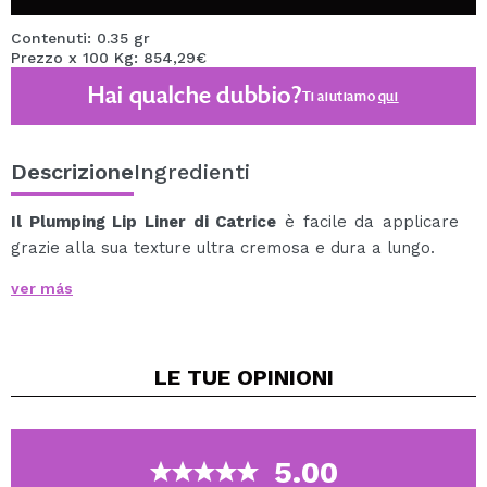
Contenuti: 0.35 gr
Prezzo x 100 Kg: 854,29€
Hai qualche dubbio?
Ti aiutiamo
qui
Descrizione
Ingredienti
Il Plumping Lip Liner di Catrice
è facile da applicare
grazie alla sua texture ultra cremosa e dura a lungo.
Lasciati ispirare dalla finitura satinata opaca.
ver más
Devi solo delineare le labbra una volta con la matita
automatica per labbra e questo eviterà che il rossetto
o il lucidalabbra si muovano.
LE TUE
OPINIONI
Non hai voglia di un altro prodotto oggi? Quindi usa il
Plumping Lip Liner di Catrice per colorare le tue
labbra.
Elevata efficacia su tutta la linea: il risultato è un trucco
5.00
labbra precisissimo che idrata e dona volume.