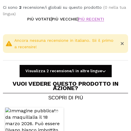
Ci sono
2
recensione/i globali su questo prodotto
(0 nella tua
lingua)
PIÙ VOTATE
PIÙ VECCHIE
PIÙ RECENTI
Ancora nessuna recensione in italiano. Sii il primo
a recensire!
Visualizza 2 recensione/i in altre lingue
VUOI VEDERE QUESTO PRODOTTO IN
AZIONE?
SCOPRI DI PIÙ
Condividi un video o una foto
Il tuo video potrebbe essere il primo. Immaginalo...
Consiglieresti questo acquisto?
Si
No