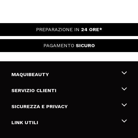
PREPARAZIONE IN
24 ORE*
PAGAMENTO
SICURO
MAQUIBEAUTY
Chi siamo
SERVIZIO CLIENTI
Offerte di lavoro
Spedizioni & Resi
SICUREZZA E PRIVACY
Gift Cards
Recesso / Resi
Termini e condizioni
LINK UTILI
Metodi di pagamamento
Informativa sulla privacy
Contattaci