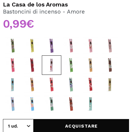
VOGLIO REGISTRARMI
La Casa de los Aromas
Bastoncini di incenso - Amore
Creando un account su Maquibeauty.it potrai fare i tuoi
acquisti velocemente, controllare lo stato dei tuoi ordini e
0,99€
consultare le tue operazioni precedenti.
CREARE UN ACCOUNT
ACQUISTARE