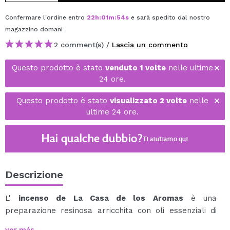
Confermare l'ordine entro
22
h
:
01
m
:
54
s
e sarà spedito dal nostro
magazzino
domani
2 comment(s) /
Lascia un commento
Questo prodotto è stato
venduto 1 volte
nelle ultime
24 ore.
Questo prodotto è stato
visualizzato 2 volte
nelle
ultime 24 ore.
Hai qualche dubbio?
Ti aiutiamo
qui
Descrizione
L'
incenso de La Casa de los Aromas
è una
preparazione resinosa arricchita con oli essenziali di
origine vegetale che, una volta bruciata, rilascia un
ver más