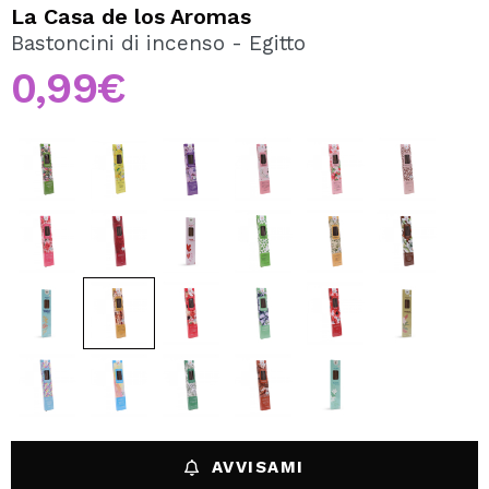
VOGLIO REGISTRARMI
La Casa de los Aromas
Bastoncini di incenso - Egitto
Creando un account su Maquibeauty.it potrai fare i tuoi
acquisti velocemente, controllare lo stato dei tuoi ordini e
0,99€
consultare le tue operazioni precedenti.
CREARE UN ACCOUNT
AVVISAMI