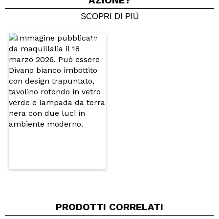
AZIONE?
SCOPRI DI PIÙ
Condividi un video o una foto
Il tuo video potrebbe essere il primo. Immaginalo...
Consiglieresti questo acquisto?
Si
No
5/5
INVIA
PRODOTTI CORRELATI