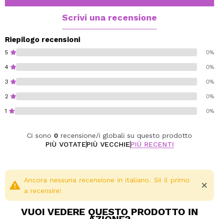
ed energizzante.
Ideale per i momenti in cui hai bisogno di chiarezza
Scrivi una recensione
mentale, vitalità e un ambiente fresco e rinnovato.
Contiene 20 bastoncini.
Riepilogo recensioni
5
0%
4
0%
3
0%
2
0%
1
0%
Ci sono
0
recensione/i globali su questo prodotto
PIÙ VOTATE
PIÙ VECCHIE
PIÙ RECENTI
Ancora nessuna recensione in italiano. Sii il primo
a recensire!
VUOI VEDERE QUESTO PRODOTTO IN