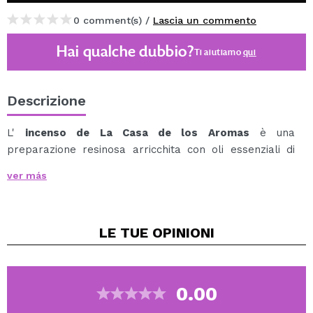
0 comment(s) /
Lascia un commento
Hai qualche dubbio?
Ti aiutiamo
qui
Descrizione
L'
incenso de La Casa de los Aromas
è una
preparazione resinosa arricchita con oli essenziali di
origine vegetale che, una volta bruciata, rilascia un
ver más
fumo profumato ideale per profumare gli spazi e
creare ambienti equilibrati, sia per scopi terapeutici, di
relax o di meditazione.
LE TUE
OPINIONI
Per un uso corretto e sicuro, il bastoncino deve essere
sempre inserito in un porta incenso adatto.
Questa fragranza aiuta a stimolare i sensi, a donare
un'immediata sensazione di freschezza, a migliorare
0.00
l'umore e a purificare l'aria, creando un ambiente pulito