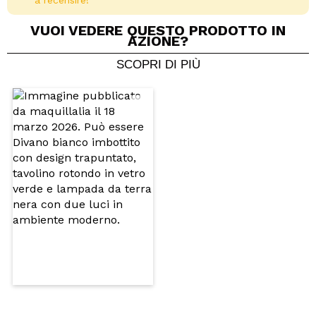
a recensire!
VUOI VEDERE QUESTO PRODOTTO IN
AZIONE?
SCOPRI DI PIÙ
Condividi un video o una foto
Il tuo video potrebbe essere il primo. Immaginalo...
Consiglieresti questo acquisto?
Si
No
5/5
INVIA