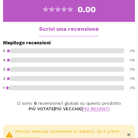
un'immediata sensazione di freschezza, a migliorare
0.00
l'umore e a purificare l'aria, creando un ambiente pulito
ed energizzante.
Ideale per i momenti in cui hai bisogno di chiarezza
Scrivi una recensione
mentale, vitalità e un ambiente fresco e rinnovato.
Contiene 20 bastoncini.
Riepilogo recensioni
5
0%
4
0%
3
0%
2
0%
1
0%
Ci sono
0
recensione/i globali su questo prodotto
PIÙ VOTATE
PIÙ VECCHIE
PIÙ RECENTI
Ancora nessuna recensione in italiano. Sii il primo