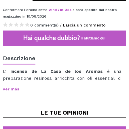
Confermare l'ordine entro
21
h
:
17
m
:
02
s
e sarà spedito dal nostro
magazzino
in 10/08/2026
0 comment(s) /
Lascia un commento
Hai qualche dubbio?
Ti aiutiamo
qui
Descrizione
L'
incenso de La Casa de los Aromas
è una
preparazione resinosa arricchita con oli essenziali di
origine vegetale che, una volta bruciata, rilascia un
ver más
fumo profumato ideale per profumare gli spazi e
creare ambienti equilibrati, sia per scopi terapeutici, di
relax o di meditazione.
LE TUE
OPINIONI
Per un uso corretto e sicuro, il bastoncino deve essere
sempre inserito in un porta incenso adatto.
Questa fragranza aiuta a stimolare i sensi, a donare