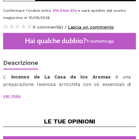
Confermare l'ordine entro
21
h
:
34
m
:
23
s
e sarà spedito dal nostro
magazzino
in 10/08/2026
0 comment(s) /
Lascia un commento
Hai qualche dubbio?
Ti aiutiamo
qui
Descrizione
L'
incenso de La Casa de los Aromas
è una
preparazione resinosa arricchita con oli essenziali di
origine vegetale che, una volta bruciata, rilascia un
ver más
fumo profumato ideale per profumare gli spazi e
creare ambienti equilibrati, sia per scopi terapeutici, di
relax o di meditazione.
LE TUE
OPINIONI
Per un uso corretto e sicuro, il bastoncino deve essere
sempre inserito in un porta incenso adatto.
Questa fragranza aiuta a stimolare i sensi, a donare