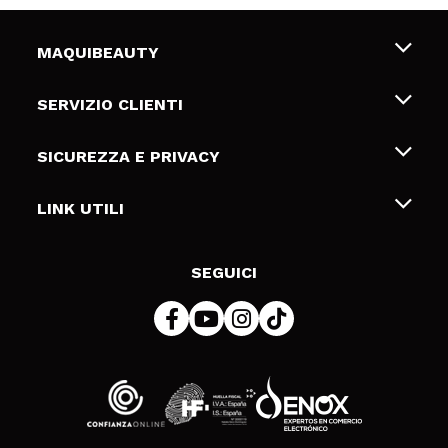
MAQUIBEAUTY
Chi siamo
SERVIZIO CLIENTI
Offerte di lavoro
Spedizioni & Resi
SICUREZZA E PRIVACY
Gift Cards
Recesso / Resi
Termini e condizioni
LINK UTILI
Metodi di pagamamento
Informativa sulla privacy
Contattaci
Politica Cookies
SEGUICI
Risoluzione delle controversie online (ODR)