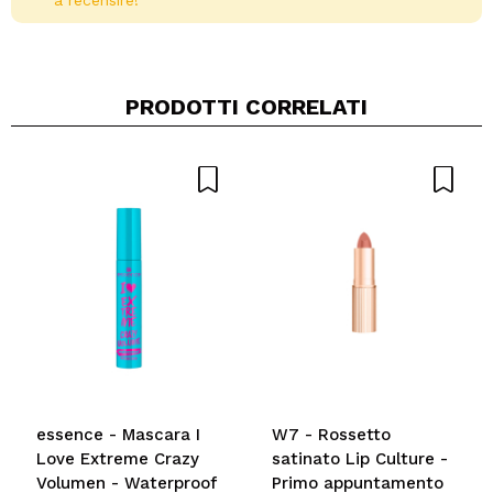
a recensire!
PRODOTTI CORRELATI
Condividi un video o una foto
Il tuo video potrebbe essere il primo. Immaginalo...
Consiglieresti questo acquisto?
Si
No
5/5
INVIA
essence - Mascara I
W7 - Rossetto
Love Extreme Crazy
satinato Lip Culture -
Volumen - Waterproof
Primo appuntamento