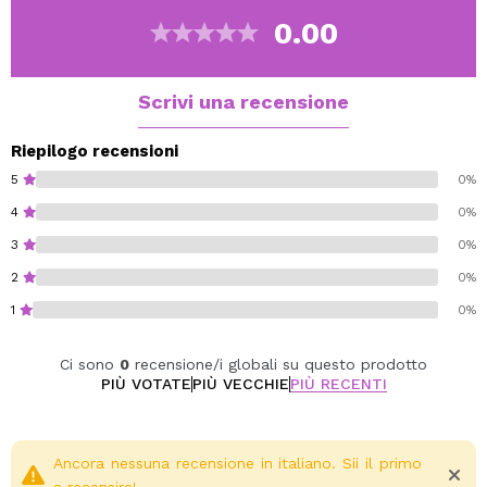
un'immediata sensazione di freschezza, a migliorare
0.00
l'umore e a purificare l'aria, creando un ambiente pulito
ed energizzante.
Ideale per i momenti in cui hai bisogno di chiarezza
Scrivi una recensione
mentale, vitalità e un ambiente fresco e rinnovato.
Contiene 20 bastoncini.
Riepilogo recensioni
5
0%
4
0%
3
0%
2
0%
1
0%
Ci sono
0
recensione/i globali su questo prodotto
PIÙ VOTATE
PIÙ VECCHIE
PIÙ RECENTI
Ancora nessuna recensione in italiano. Sii il primo