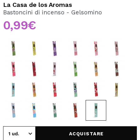
VOGLIO REGISTRARMI
La Casa de los Aromas
Bastoncini di incenso - Gelsomino
Creando un account su Maquibeauty.it potrai fare i tuoi
acquisti velocemente, controllare lo stato dei tuoi ordini e
0,99€
consultare le tue operazioni precedenti.
CREARE UN ACCOUNT
ACQUISTARE