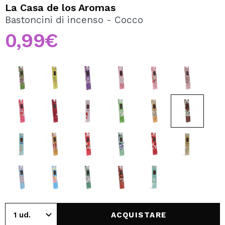
VOGLIO REGISTRARMI
La Casa de los Aromas
Bastoncini di incenso - Cocco
Creando un account su Maquibeauty.it potrai fare i tuoi
acquisti velocemente, controllare lo stato dei tuoi ordini e
0,99€
consultare le tue operazioni precedenti.
CREARE UN ACCOUNT
ACQUISTARE