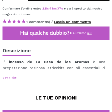
Confermare l'ordine entro
22
h
:
43
m
:
37
s
e sarà spedito dal nostro
magazzino
domani
1 comment(s) /
Lascia un commento
Hai qualche dubbio?
Ti aiutiamo
qui
Descrizione
L'
incenso de La Casa de los Aromas
è una
preparazione resinosa arricchita con oli essenziali di
origine vegetale che, una volta bruciata, rilascia un
ver más
fumo profumato ideale per profumare gli spazi e
creare ambienti equilibrati, sia per scopi terapeutici, di
relax o di meditazione.
LE TUE
OPINIONI
Per un uso corretto e sicuro, il bastoncino deve essere
sempre inserito in un porta incenso adatto.
Questa fragranza aiuta a stimolare i sensi, a donare