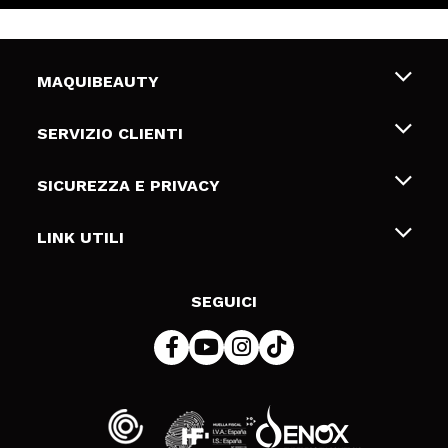
MAQUIBEAUTY
Chi siamo
SERVIZIO CLIENTI
Offerte di lavoro
Spedizioni & Resi
SICUREZZA E PRIVACY
Gift Cards
Recesso / Resi
Termini e condizioni
LINK UTILI
Metodi di pagamamento
Informativa sulla privacy
Contattaci
Politica Cookies
SEGUICI
Risoluzione delle controversie online (ODR)