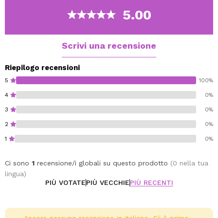
un'immediata sensazione di freschezza, a migliorare
5.00
l'umore e a purificare l'aria, creando un ambiente pulito
ed energizzante.
Ideale per i momenti in cui hai bisogno di chiarezza
Scrivi una recensione
mentale, vitalità e un ambiente fresco e rinnovato.
Contiene 20 bastoncini.
Riepilogo recensioni
5
100%
4
0%
3
0%
2
0%
1
0%
Ci sono
1
recensione/i globali su questo prodotto
(0 nella tua
lingua)
PIÙ VOTATE
PIÙ VECCHIE
PIÙ RECENTI