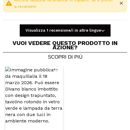
Ancora nessuna recensione in italiano. Sii il primo
a recensire!
Visualizza 1 recensione/i in altre lingue
VUOI VEDERE QUESTO PRODOTTO IN
AZIONE?
SCOPRI DI PIÙ
Condividi un video o una foto
Il tuo video potrebbe essere il primo. Immaginalo...
Consiglieresti questo acquisto?
Si
No
5/5
INVIA