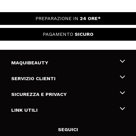
PREPARAZIONE IN
24 ORE*
PAGAMENTO
SICURO
MAQUIBEAUTY
Chi siamo
SERVIZIO CLIENTI
Offerte di lavoro
Spedizioni & Resi
SICUREZZA E PRIVACY
Gift Cards
Recesso / Resi
Termini e condizioni
LINK UTILI
Metodi di pagamamento
Informativa sulla privacy
Contattaci
Politica Cookies
SEGUICI
Risoluzione delle controversie online (ODR)