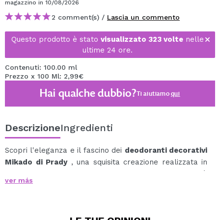
magazzino
in 10/08/2026
2 comment(s) /
Lascia un commento
Questo prodotto è stato
visualizzato 323 volte
nelle
ultime 24 ore.
Contenuti: 100.00 ml
Prezzo x 100 Ml: 2,99€
Hai qualche dubbio?
Ti aiutiamo
qui
Descrizione
Ingredienti
Scopri l'eleganza e il fascino dei
deodoranti decorativi
Mikado di Prady
, una squisita creazione realizzata in
Spagna con alcool ed essenze naturali che trasformerà
ver más
il tuo ambiente in un'oasi profumata.
Questo deodorante per ambienti è ideale per
aromatizzare qualsiasi spazio, dalla casa all'ufficio,