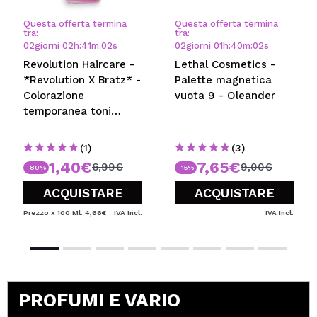
Questa offerta termina
Questa offerta termina
tra:
tra:
02
giorni
02
h
:
41
m
:
01
s
02
giorni
01
h
:
40
m
:
01
s
Revolution Haircare -
Lethal Cosmetics -
*Revolution X Bratz* -
Palette magnetica
Colorazione
vuota 9 - Oleander
temporanea toni
biondi - Yasmin Pretty
Princess Rose
(1)
(3)
1,40€
7,65€
6,99€
9,00€
-80%
-15%
ACQUISTARE
ACQUISTARE
Prezzo x 100 Ml: 4,66€
IVA Incl.
IVA Incl.
PROFUMI E VARIO