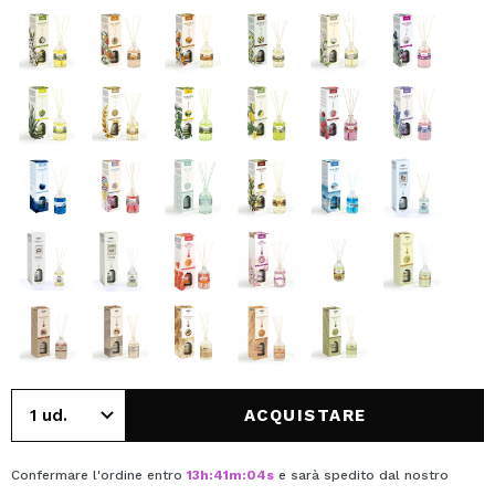
ACQUISTARE
Confermare l'ordine entro
13
h
:
41
m
:
03
s
e sarà spedito dal nostro