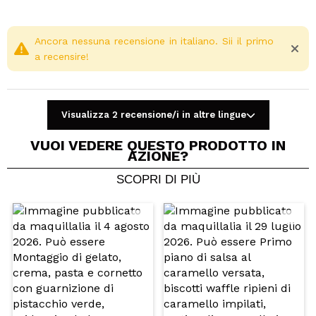
Ancora nessuna recensione in italiano. Sii il primo
a recensire!
Visualizza 2 recensione/i in altre lingue
VUOI VEDERE QUESTO PRODOTTO IN
AZIONE?
SCOPRI DI PIÙ
Condividi un video o una foto
Il tuo video potrebbe essere il primo. Immaginalo...
Consiglieresti questo acquisto?
Si
No
5/5
INVIA