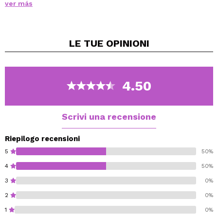
ver más
gradevole aroma nell'ambiente.
Goditi un bagno sempre fresco e pulito.
Protezione e freschezza garantite ad ogni utilizzo!
LE TUE
OPINIONI
4.50
Scrivi una recensione
Riepilogo recensioni
5
50%
4
50%
3
0%
2
0%
1
0%