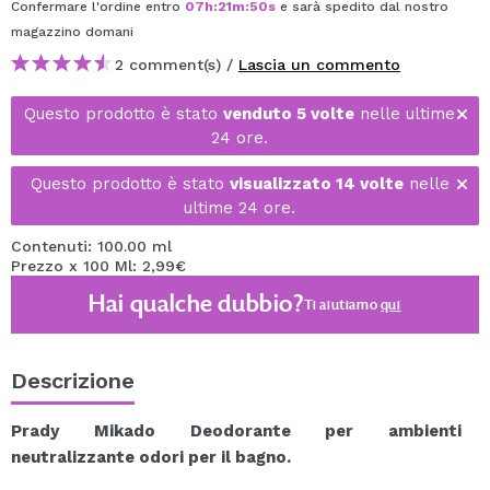
Confermare l'ordine entro
07
h
:
21
m
:
50
s
e sarà spedito dal nostro
magazzino
domani
2 comment(s) /
Lascia un commento
Questo prodotto è stato
venduto 5 volte
nelle ultime
24 ore.
Questo prodotto è stato
visualizzato 14 volte
nelle
ultime 24 ore.
Contenuti: 100.00 ml
Prezzo x 100 Ml: 2,99€
Hai qualche dubbio?
Ti aiutiamo
qui
Descrizione
Prady Mikado Deodorante per ambienti
neutralizzante odori per il bagno.
La sua speciale formula neutralizza gli odori e lascia un