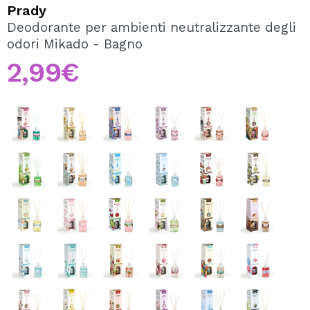
VOGLIO REGISTRARMI
Prady
Deodorante per ambienti neutralizzante degli
Creando un account su Maquibeauty.it potrai fare i tuoi
odori Mikado - Bagno
acquisti velocemente, controllare lo stato dei tuoi ordini e
consultare le tue operazioni precedenti.
2,99€
CREARE UN ACCOUNT