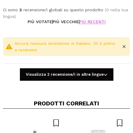
Ci sono
2
recensione/i globali su questo prodotto
(0 nella tua
lingua)
PIÙ VOTATE
PIÙ VECCHIE
PIÙ RECENTI
Ancora nessuna recensione in italiano. Sii il primo
a recensire!
Visualizza 2 recensione/i in altre lingue
PRODOTTI CORRELATI
Condividi un video o una foto
Il tuo video potrebbe essere il primo. Immaginalo...
Consiglieresti questo acquisto?
Si
No