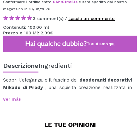
Confermare l'ordine entro
06
h
:
01
m
:
51
s
e sarà spedito dal nostro
magazzino
in 10/08/2026
3 comment(s) /
Lascia un commento
Contenuti: 100.00 ml
Prezzo x 100 Ml: 2,99€
Hai qualche dubbio?
Ti aiutiamo
qui
Descrizione
Ingredienti
Scopri l'eleganza e il fascino dei
deodoranti decorativi
Mikado di Prady
, una squisita creazione realizzata in
Spagna con alcool ed essenze naturali che trasformerà
ver más
il tuo ambiente in un'oasi profumata.
Questo deodorante per ambienti è ideale per
aromatizzare qualsiasi spazio, dalla casa all'ufficio,
LE TUE
OPINIONI
fornendo una fragranza fresca e duratura in ambienti
fino a 10 m2.