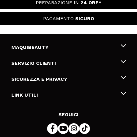
PREPARAZIONE IN
24 ORE*
PAGAMENTO
SICURO
MAQUIBEAUTY
Chi siamo
SERVIZIO CLIENTI
Offerte di lavoro
Spedizioni & Resi
SICUREZZA E PRIVACY
Gift Cards
Recesso / Resi
Termini e condizioni
LINK UTILI
Metodi di pagamamento
Informativa sulla privacy
Contattaci
Politica Cookies
SEGUICI
Risoluzione delle controversie online (ODR)