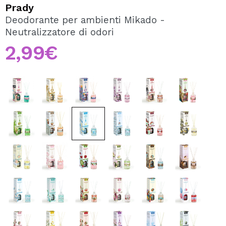
VOGLIO REGISTRARMI
Prady
Deodorante per ambienti Mikado -
Creando un account su Maquibeauty.it potrai fare i tuoi
Neutralizzatore di odori
acquisti velocemente, controllare lo stato dei tuoi ordini e
consultare le tue operazioni precedenti.
2,99€
CREARE UN ACCOUNT