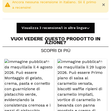
Ancora nessuna recensione in italiano. Sii il primo
a recensire!
Visualizza 3 recensione/i in altre lingue
VUOI VEDERE QUESTO PRODOTTO IN
AZIONE?
SCOPRI DI PIÙ
Condividi un video o una foto
Il tuo video potrebbe essere il primo. Immaginalo...
Consiglieresti questo acquisto?
Si
No
5/5
INVIA