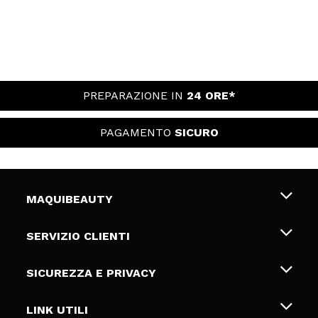
PREPARAZIONE IN
24 ORE*
PAGAMENTO
SICURO
MAQUIBEAUTY
Chi siamo
SERVIZIO CLIENTI
Offerte di lavoro
Spedizioni & Resi
SICUREZZA E PRIVACY
Gift Cards
Recesso / Resi
Termini e condizioni
LINK UTILI
Metodi di pagamamento