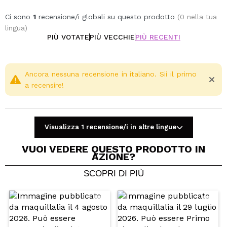
l'esperienza olfattiva sarà inebriante!
Disponibile in un'ampia gamma di fragranze, scegli le
Ci sono
1
recensione/i globali su questo prodotto
(0 nella tua
tue preferite.
lingua)
PIÙ VOTATE
PIÙ VECCHIE
PIÙ RECENTI
Ancora nessuna recensione in italiano. Sii il primo
a recensire!
Visualizza 1 recensione/i in altre lingue
VUOI VEDERE QUESTO PRODOTTO IN
AZIONE?
SCOPRI DI PIÙ
Condividi un video o una foto
Il tuo video potrebbe essere il primo. Immaginalo...
Consiglieresti questo acquisto?
Si
No