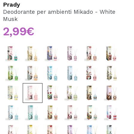
VOGLIO REGISTRARMI
Prady
Deodorante per ambienti Mikado - White
Creando un account su Maquibeauty.it potrai fare i tuoi
Musk
acquisti velocemente, controllare lo stato dei tuoi ordini e
consultare le tue operazioni precedenti.
2,99€
CREARE UN ACCOUNT