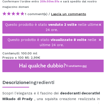
Confermare l'ordine entro
20
h
:
50
m
:
50
s
e sarà spedito dal nostro
magazzino
domani
1 comment(s) /
Lascia un commento
Questo prodotto è stato
venduto 2 volte
nelle ultime
24 ore.
Questo prodotto è stato
visualizzato 8 volte
nelle
ultime 24 ore.
Contenuti: 100.00 ml
Prezzo x 100 Ml: 2,99€
Hai qualche dubbio?
Ti aiutiamo
qui
Descrizione
Ingredienti
Scopri l'eleganza e il fascino dei
deodoranti decorativi
Mikado di Prady
, una squisita creazione realizzata in
Spagna con alcool ed essenze naturali che trasformerà