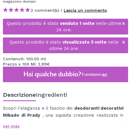
magazzino
domani
2 comment(s) /
Lascia un commento
Questo prodotto è stato
venduto 1 volte
nelle ultime
24 ore.
Questo prodotto è stato
visualizzato 5 volte
nelle
ultime 24 ore.
Contenuti: 100.00 ml
Prezzo x 100 Ml: 2,99€
Hai qualche dubbio?
Ti aiutiamo
qui
Descrizione
Ingredienti
Scopri l'eleganza e il fascino dei
deodoranti decorativi
Mikado di Prady
, una squisita creazione realizzata in
Spagna con alcool ed essenze naturali che trasformerà
ver más
il tuo ambiente in un'oasi profumata.