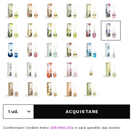
ACQUISTARE
Confermare l'ordine entro
23
h
:
19
m
:
22
s
e sarà spedito dal nostro