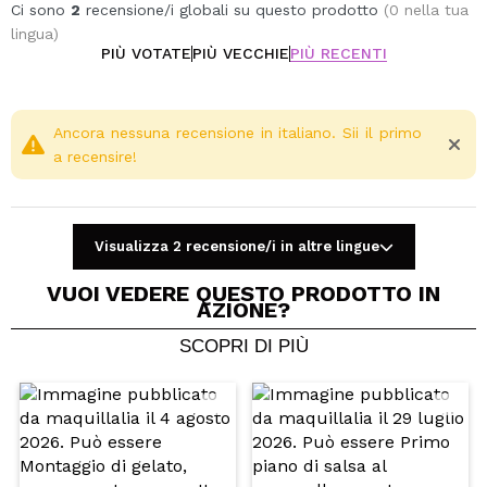
Disponibile in un'ampia gamma di fragranze, scegli le
Ci sono
2
recensione/i globali su questo prodotto
(0 nella tua
tue preferite.
lingua)
PIÙ VOTATE
PIÙ VECCHIE
PIÙ RECENTI
Ancora nessuna recensione in italiano. Sii il primo
a recensire!
Visualizza 2 recensione/i in altre lingue
VUOI VEDERE QUESTO PRODOTTO IN
AZIONE?
SCOPRI DI PIÙ
Condividi un video o una foto
Il tuo video potrebbe essere il primo. Immaginalo...
Consiglieresti questo acquisto?
Si
No
5/5