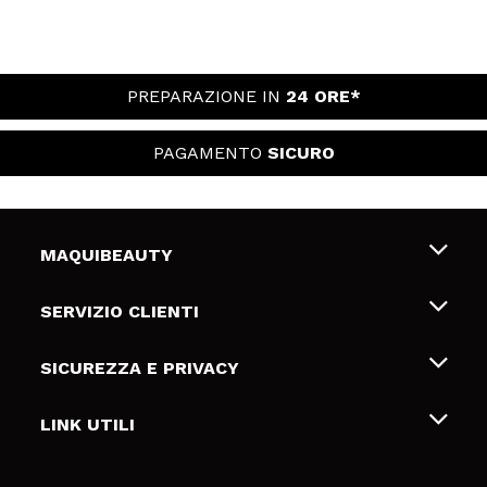
PREPARAZIONE IN
24 ORE*
PAGAMENTO
SICURO
MAQUIBEAUTY
Chi siamo
SERVIZIO CLIENTI
Offerte di lavoro
Spedizioni & Resi
SICUREZZA E PRIVACY
Gift Cards
Recesso / Resi
Termini e condizioni
LINK UTILI
Metodi di pagamamento
Informativa sulla privacy
Contattaci
Politica Cookies