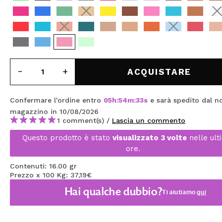
MAQUIFARMA
KOREA ZONE
TRAVEL SIZE
NATURE
ACQUISTARE
Confermare l'ordine entro
05
h
:
54
m
:
32
s
e sarà spedito dal n
SPECIALE
magazzino
in 10/08/2026
OUTLET
1 comment(s) /
Lascia un commento
Questo prodotto è stato
visualizzato 3 volte
nelle ult
SONO TORNATI!
ore.
PROSSIMAMENTE
Contenuti: 16.00 gr
Prezzo x 100 Kg: 37,19€
BLOG
Hai qualche dubbio?
Ti aiutiamo
qui