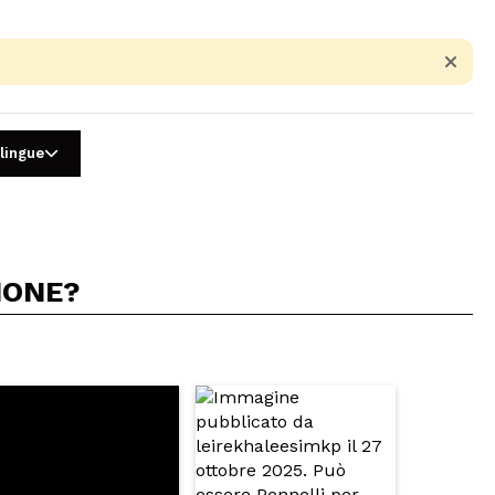
 lingue
IONE?
5