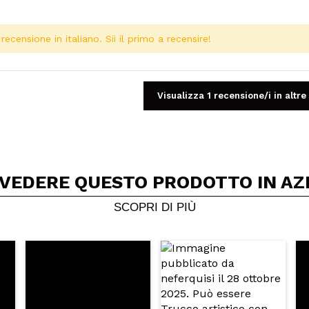
ecensione in italiano. Sii il primo a recensire!
Visualizza 1 recensione/i in altre
 VEDERE QUESTO PRODOTTO IN AZ
Condividi un video o una foto
Il tuo video potrebbe essere il primo. Immaginalo...
SCOPRI DI PIÙ
5/
to acquisto?
Si
No
A