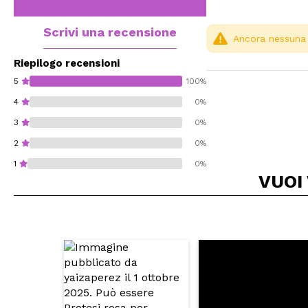
Scrivi una recensione
Ancora nessuna r
Riepilogo recensioni
5
100%
4
0%
3
0%
2
0%
1
0%
VUOI
Consiglieresti ques
INVI