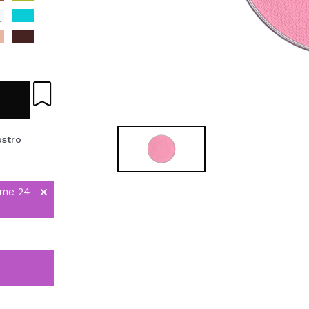
ostro
ime 24