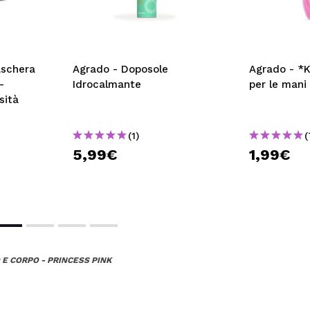
aschera
Agrado - Doposole
Agrado - *K
-
Idrocalmante
per le man
sità
(1)
(
5,99€
1,99€
E CORPO - PRINCESS PINK