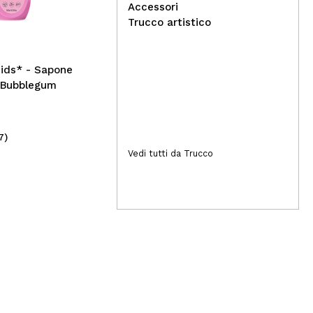
Trendy Classics
Accessori
Trucco artistico
ids* - Sapone
i Bubblegum
7)
(1)
2,29€
1,
Vedi tutti da Trucco