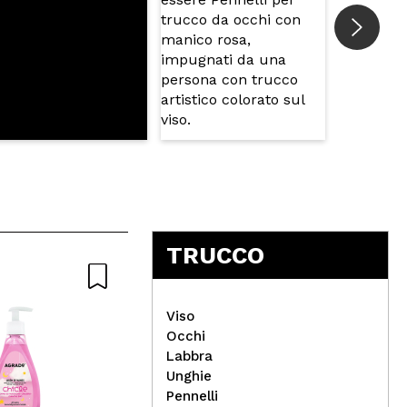
TRUCCO
Viso
Occhi
Labbra
Zia
Unghie
Beter - Pinza tartarugata
man
Pennelli