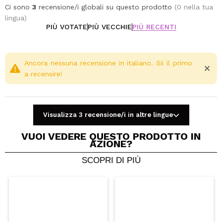
Ci sono
3
recensione/i globali su questo prodotto
(0 nella tua
lingua)
PIÙ VOTATE
PIÙ VECCHIE
PIÙ RECENTI
Ancora nessuna recensione in italiano. Sii il primo
a recensire!
Visualizza 3 recensione/i in altre lingue
VUOI VEDERE QUESTO PRODOTTO IN
AZIONE?
SCOPRI DI PIÙ
Condividi un video o una foto
Il tuo video potrebbe essere il primo. Immaginalo...
Consiglieresti questo acquisto?
Si
No
5/5