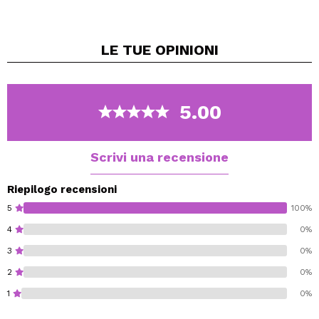
umido.
Si possono eliminare facilmente con acqua e sapone.
LE TUE
OPINIONI
Disponobili in un'ampia varietà di toni.
5.00
Scrivi una recensione
Riepilogo recensioni
5
100%
4
0%
3
0%
2
0%
1
0%