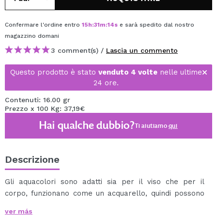
Confermare l'ordine entro
15
h
:
31
m
:
14
s
e sarà spedito dal nostro
magazzino
domani
3 comment(s) /
Lascia un commento
Questo prodotto è stato
venduto 4 volte
nelle ultime
24 ore.
Contenuti: 16.00 gr
Prezzo x 100 Kg: 37,19€
Hai qualche dubbio?
Ti aiutiamo
qui
Descrizione
Gli aquacolori sono adatti sia per il viso che per il
corpo, funzionano come un acquarello, quindi possono
esser utilizzati sia da professionisti che da principianti.
ver más
Si possono applicare con una spugna o un pennello