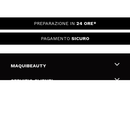
PREPARAZIONE IN
24 ORE*
PAGAMENTO
SICURO
MAQUIBEAUTY
Chi siamo
SERVIZIO CLIENTI
Offerte di lavoro
Spedizioni & Resi
SICUREZZA E PRIVACY
Gift Cards
Recesso / Resi
Termini e condizioni
LINK UTILI
Metodi di pagamamento
Informativa sulla privacy
Contattaci
Politica Cookies
SEGUICI