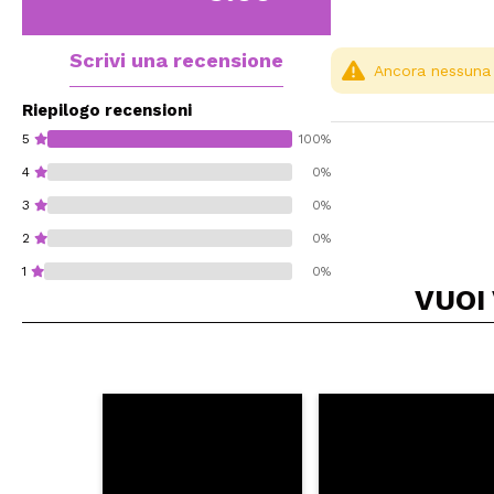
Scrivi una recensione
Ancora nessuna r
Riepilogo recensioni
5
100%
4
0%
3
0%
2
0%
1
0%
VUOI
Consiglieresti ques
INVI