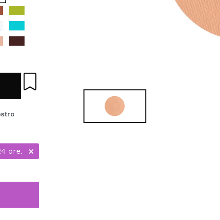
ostro
24 ore.