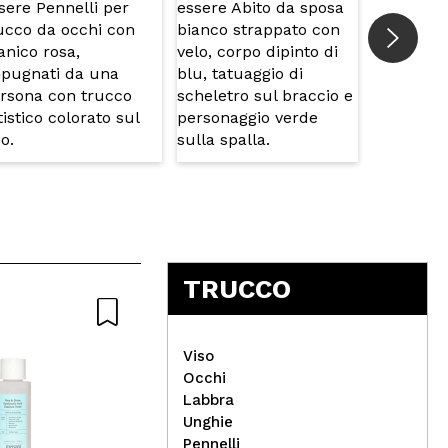
TRUCCO
Viso
Occhi
Labbra
Unghie
Real Techniques - Mini set
Tec
Pennelli