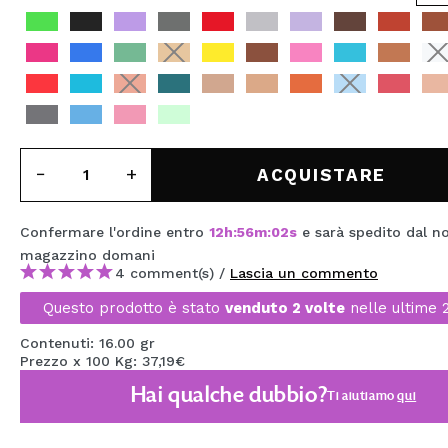
MAQUIFARMA
KOREA ZONE
TRAVEL SIZE
NATURE
ACQUISTARE
SPECIALE
Confermare l'ordine entro
12
h
:
56
m
:
02
s
e sarà spedito dal n
OUTLET
magazzino
domani
4 comment(s) /
Lascia un commento
SONO TORNATI!
Questo prodotto è stato
venduto 2 volte
nelle ultime 
PROSSIMAMENTE
Contenuti: 16.00 gr
BLOG
Prezzo x 100 Kg: 37,19€
Hai qualche dubbio?
Ti aiutiamo
qui