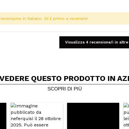
ecensione in italiano. Sii il primo a recensire!
Visualizza 4 recensione/i in altre
 VEDERE QUESTO PRODOTTO IN AZ
Condividi un video o una foto
Il tuo video potrebbe essere il primo. Immaginalo...
SCOPRI DI PIÙ
5/
to acquisto?
Si
No
A