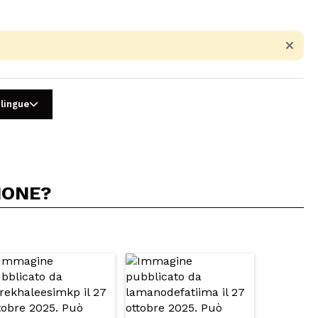
 lingue
IONE?
5