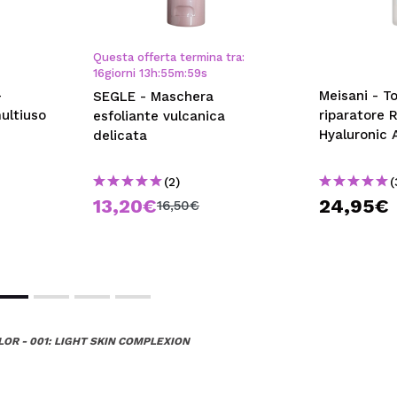
Questa offerta termina tra:
16
giorni
13
h
:
55
m
:
59
s
-
Meisani - To
SEGLE - Maschera
ultiuso
riparatore 
esfoliante vulcanica
Hyaluronic 
delicata
(2)
(
13,20€
24,95€
16,50€
OR - 001: LIGHT SKIN COMPLEXION