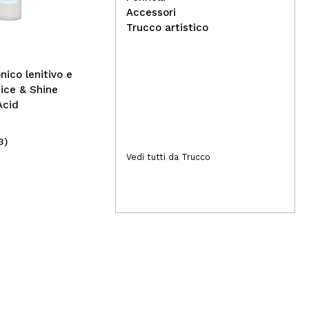
di pennelli Travel Fantasy
fis
Accessori
Set
Trucco artistico
nico lenitivo e
Rice & Shine
Acid
3)
(14)
25,99€
Vedi tutti da Trucco
2,