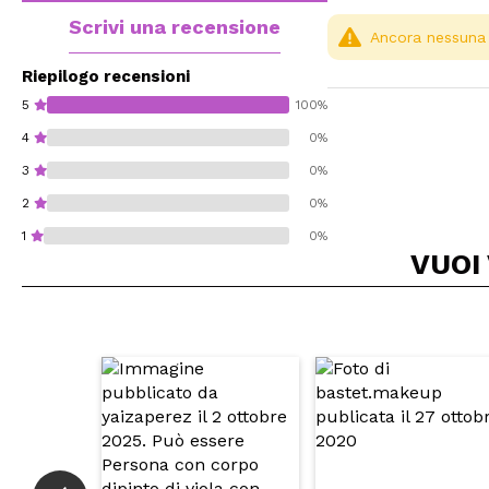
Scrivi una recensione
Ancora nessuna r
Riepilogo recensioni
5
100%
4
0%
3
0%
2
0%
1
0%
VUOI
Consiglieresti ques
INVI