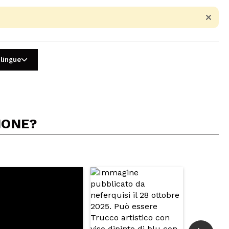
 lingue
IONE?
5