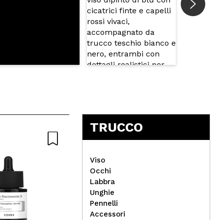
TRUCCO
Viso
Occhi
Labbra
Unghie
Magic Studio - Neon Liquid
Tec
Pennelli
Eyeliner - Intense Blue
Pal
Accessori