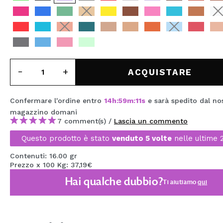
MAQUIFARMA
KOREA ZONE
TRAVEL SIZE
NATURE
ACQUISTARE
Confermare l'ordine entro
14
h
:
59
m
:
11
s
e sarà spedito dal no
SPECIALE
magazzino
domani
OUTLET
7 comment(s) /
Lascia un commento
Questo prodotto è stato
venduto 5 volte
nelle ultime 
SONO TORNATI!
Contenuti: 16.00 gr
PROSSIMAMENTE
Prezzo x 100 Kg: 37,19€
BLOG
Hai qualche dubbio?
Ti aiutiamo
qui