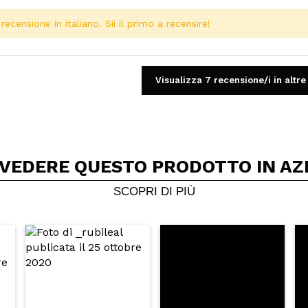
ecensione in italiano. Sii il primo a recensire!
Visualizza 7 recensione/i in altre
 VEDERE QUESTO PRODOTTO IN AZ
Condividi un video o una foto
Il tuo video potrebbe essere il primo. Immaginalo...
SCOPRI DI PIÙ
5/
to acquisto?
Si
No
A