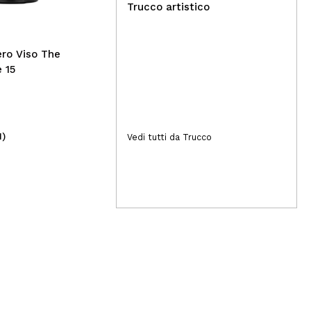
Lon
Trucco artistico
ro Viso The
 15
1)
(2)
Vedi tutti da Trucco
2,99€
1,