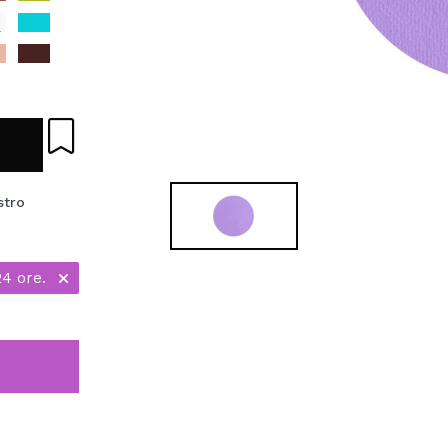
stro
24 ore.