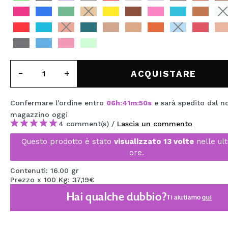
MAQUIFARMA
KOREA ZONE
TRAVEL SIZE
NATURE
ACQUISTARE
Confermare l'ordine entro
06
h
:
41
m
:
49
s
e sarà spedito dal n
SPECIALE
magazzino
oggi
OUTLET
4 comment(s) /
Lascia un commento
Questo prodotto è stato
visualizzato 13 volte
nelle ul
SONO TORNATI!
ore.
PROSSIMAMENTE
Contenuti: 16.00 gr
Prezzo x 100 Kg: 37,19€
BLOG
Hai qualche dubbio?
Ti aiutiamo
qui