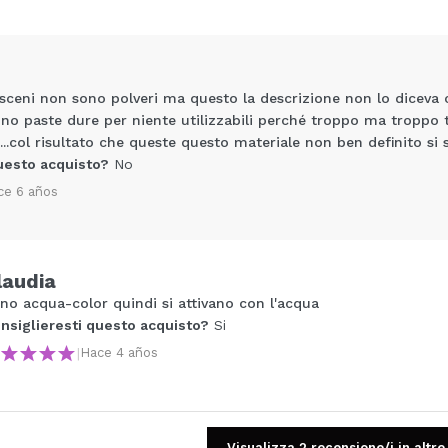
sceni non sono polveri ma questo la descrizione non lo dic
sono paste dure per niente utilizzabili perché troppo ma troppo 
..col risultato che queste questo materiale non ben definito si s
uesto acquisto?
No
ce 6 años
Condividi un video o una foto
laudia
Il tuo video potrebbe essere il primo. Immaginalo...
no acqua-color quindi si attivano con l'acqua
nsiglieresti questo acquisto?
Si
5/
|
Hace 4 años
to acquisto?
Si
No
A
Visualizza 2 recensione/i in altre