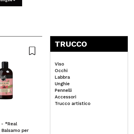
TRUCCO
-2
Viso
Occhi
Labbra
Ques
00
g
Unghie
Technic Cosmetics -
ApH
Pennelli
Rossetto Nude Edit - Au
idr
Accessori
Naturel
Pro
Trucco artistico
 - *Real
- Balsamo per