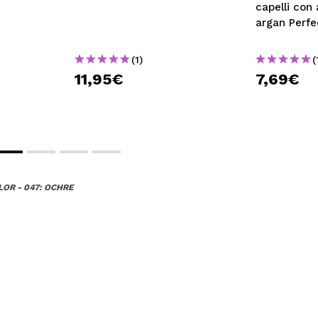
capelli con
argan Perf
(1)
(
11,95€
7,69€
OR - 047: OCHRE