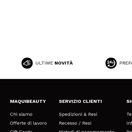
ULTIME
NOVITÀ
PREP
MAQUIBEAUTY
SERVIZIO CLIENTI
S
Chi siamo
Spedizioni & Resi
Te
Offerte di lavoro
Recesso / Resi
In
Gift Cards
Metodi di pagamamento
Po