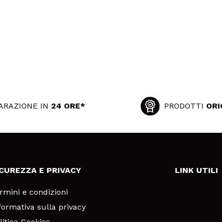
ARAZIONE IN
24 ORE*
PRODOTTI
ORI
ICUREZZA E PRIVACY
LINK UTILI
rmini e condizioni
formativa sulla privacy
litica Cookies