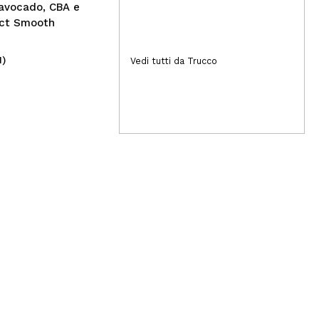
 avocado, CBA e
ect Smooth
1)
(3)
Vedi tutti da Trucco
2,49€
8,