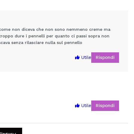
eva come non diceva che non sono nemmeno creme ma
troppo dure i pennelli per quanto ci passi sopra non
cava senza rilasciare nulla sul pennello
Rispondi
Utile
5
Rispondi
Utile
 lingue