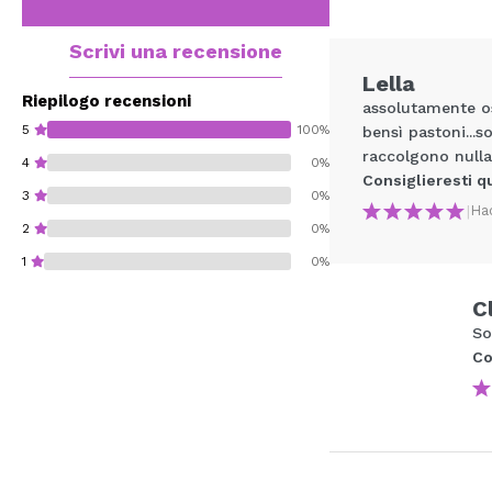
Scrivi una recensione
Lella
Riepilogo recensioni
assolutamente o
5
100%
bensì pastoni...
raccolgono nulla.
4
0%
Consiglieresti q
3
0%
|
Ha
2
0%
1
0%
C
So
Co
Consiglieresti ques
INVI