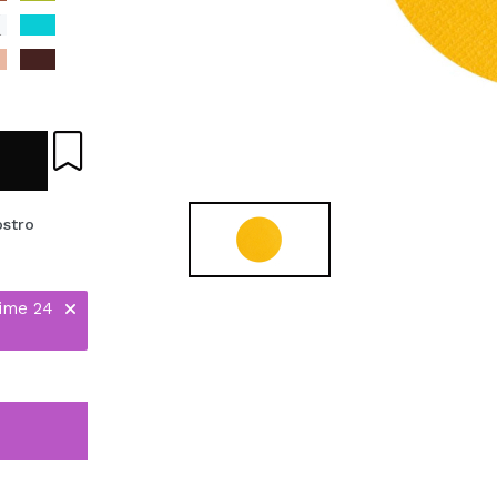
ostro
time 24