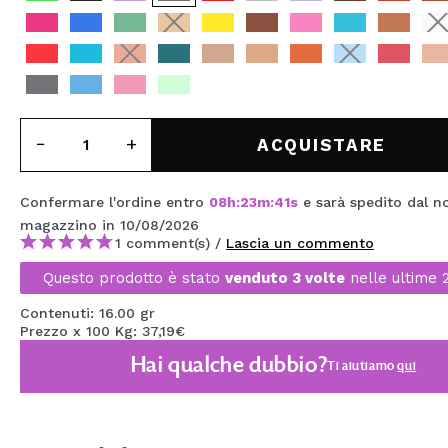
MAQUIFARMA
KOREA ZONE
TRAVEL SIZE
NATURE
ACQUISTARE
Confermare l'ordine entro
08
h
:
23
m
:
41
s
e sarà spedito dal n
SPECIALE
magazzino
in 10/08/2026
OUTLET
1 comment(s) /
Lascia un commento
Questo prodotto è stato
venduto 3 volte
nelle ultime 
SONO TORNATI!
Contenuti: 16.00 gr
PROSSIMAMENTE
Prezzo x 100 Kg: 37,19€
BLOG
Hai qualche dubbio?
Ti aiutiamo
qui