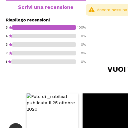
Scrivi una recensione
Ancora nessuna r
Riepilogo recensioni
5
100%
4
0%
3
0%
2
0%
1
0%
VUOI
Consiglieresti ques
INVI