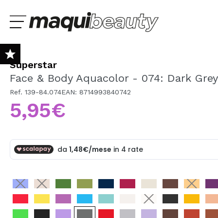
Superstar
NEW
Face & Body Aquacolor - 074: Dark Grey
PROMOS
Ref. 139-84.074
EAN: 8714993840742
5,95€
es
Lúcia Fátima
Raquel
MARCHE
Sono già #maquilover, ho un account
SELEZIONA LA T
izione veloce e ottimo
Bueno - Respuesta -
Ya es la segunda v
BENVENUTO!
SKIN TEST GRATUITO
llaggio. La palette è
Muchas gracias por tu
tengo una mala exp
gante come pensavo,
valoración y confianza!
por parte de la mens
i scriventi e r...
En este caso el p...
TRUCCO
CAPELLI
Ha dimenticato la password?
CURA PERSONALE