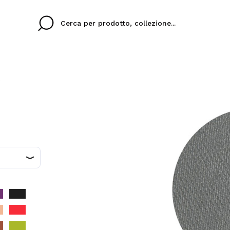
Cristina
Antonia
Ines
Non ho un account q
UA LINGUA
ez que
Buena experiencia
Muy bien
Spedizi
VOGLI
ITALIANO
ESP
eriencia
imballa
ajería.
elegan
colori sc
Creando un account su M
velocemente, controllar
operazioni precedenti.