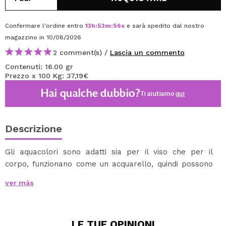
Confermare l'ordine entro
13
h
:
53
m
:
55
s
e sarà spedito dal nostro
magazzino
in 10/08/2026
2 comment(s) /
Lascia un commento
Contenuti: 16.00 gr
Prezzo x 100 Kg: 37,19€
Hai qualche dubbio?
Ti aiutiamo
qui
Descrizione
Gli aquacolori sono adatti sia per il viso che per il
corpo, funzionano come un acquarello, quindi possono
esser utilizzati sia da professionisti che da principianti.
ver más
Si possono applicare con una spugna o un pennello
umido.
Si possono eliminare facilmente con acqua e sapone.
LE TUE
OPINIONI
Disponobili in un'ampia varietà di toni.