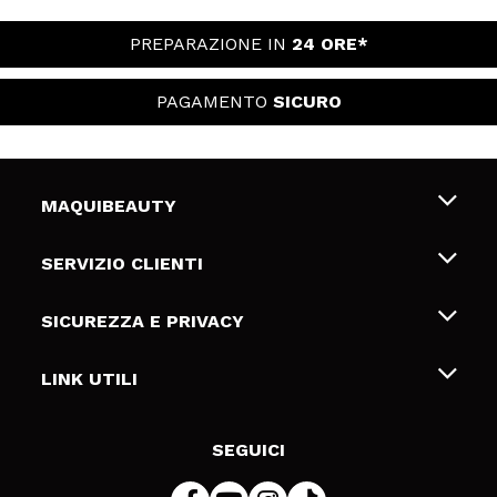
PREPARAZIONE IN
24 ORE*
PAGAMENTO
SICURO
MAQUIBEAUTY
Chi siamo
SERVIZIO CLIENTI
Offerte di lavoro
Spedizioni & Resi
SICUREZZA E PRIVACY
Gift Cards
Recesso / Resi
Termini e condizioni
LINK UTILI
Metodi di pagamamento
Informativa sulla privacy
Contattaci
Politica Cookies
SEGUICI
Risoluzione delle controversie online (ODR)