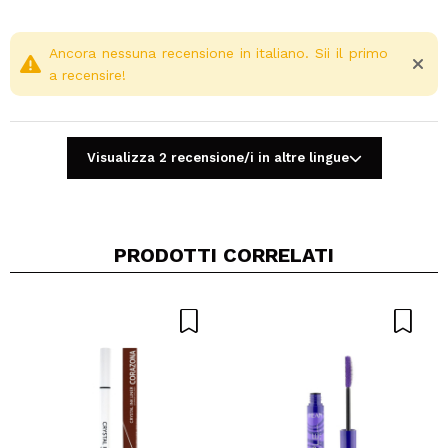
Ancora nessuna recensione in italiano. Sii il primo
a recensire!
Visualizza 2 recensione/i in altre lingue
PRODOTTI CORRELATI
Condividi un video o una foto
Il tuo video potrebbe essere il primo. Immaginalo...
Consiglieresti questo acquisto?
Si
No
5/5
INVIA