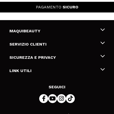
PAGAMENTO
SICURO
MAQUIBEAUTY
Chi siamo
SERVIZIO CLIENTI
Offerte di lavoro
Spedizioni & Resi
SICUREZZA E PRIVACY
Gift Cards
Recesso / Resi
Termini e condizioni
LINK UTILI
Metodi di pagamamento
Informativa sulla privacy
Contattaci
Politica Cookies
SEGUICI
Risoluzione delle controversie online (ODR)