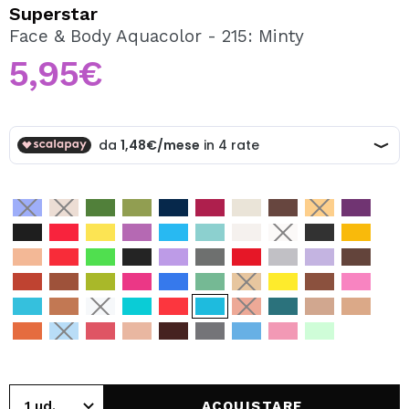
VOGLIO REGISTRARMI
Superstar
Face & Body Aquacolor - 215: Minty
Creando un account su Maquibeauty.it potrai fare i tuoi
acquisti velocemente, controllare lo stato dei tuoi ordini e
5,95€
consultare le tue operazioni precedenti.
CREARE UN ACCOUNT
ACQUISTARE