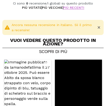
Ci sono
0
recensione/i globali su questo prodotto
PIÙ VOTATE
PIÙ VECCHIE
PIÙ RECENTI
Ancora nessuna recensione in italiano. Sii il primo
a recensire!
VUOI VEDERE QUESTO PRODOTTO IN
AZIONE?
SCOPRI DI PIÙ
Condividi un video o una foto
Il tuo video potrebbe essere il primo. Immaginalo...
Consiglieresti questo acquisto?
Si
No
5/5