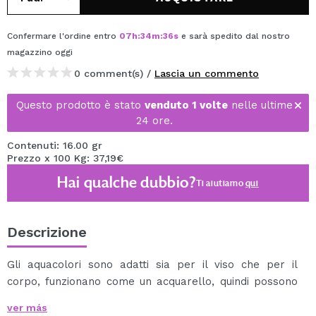
Confermare l'ordine entro
07
h
:
34
m
:
36
s
e sarà spedito dal nostro
magazzino
oggi
0 comment(s) /
Lascia un commento
Questo prodotto è stato
venduto 1 volte
nelle ultime
24 ore.
Contenuti: 16.00 gr
Prezzo x 100 Kg: 37,19€
Hai qualche dubbio?
Ti aiutiamo
qui
Descrizione
Gli aquacolori sono adatti sia per il viso che per il
corpo, funzionano come un acquarello, quindi possono
esser utilizzati sia da professionisti che da principianti.
ver más
Si possono applicare con una spugna o un pennello