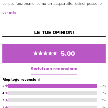
corpo, funzionano come un acquarello, quindi possono
esser utilizzati sia da professionisti che da principianti.
ver más
Si possono applicare con una spugna o un pennello
umido.
Si possono eliminare facilmente con acqua e sapone.
LE TUE
OPINIONI
Disponobili in un'ampia varietà di toni.
5.00
Scrivi una recensione
Riepilogo recensioni
5
100%
4
0%
3
0%
2
0%