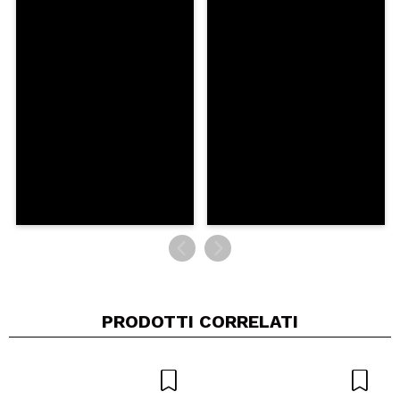
Consiglieresti questo acquisto?
Si
No
5/5
INVIA
PRODOTTI CORRELATI