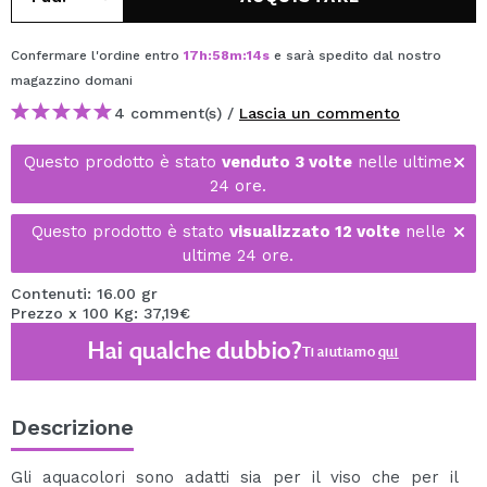
Confermare l'ordine entro
17
h
:
58
m
:
13
s
e sarà spedito dal nostro
magazzino
domani
4 comment(s) /
Lascia un commento
Questo prodotto è stato
venduto 3 volte
nelle ultime
24 ore.
Questo prodotto è stato
visualizzato 12 volte
nelle
ultime 24 ore.
Contenuti: 16.00 gr
Prezzo x 100 Kg: 37,19€
Hai qualche dubbio?
Ti aiutiamo
qui
Descrizione
Gli aquacolori sono adatti sia per il viso che per il