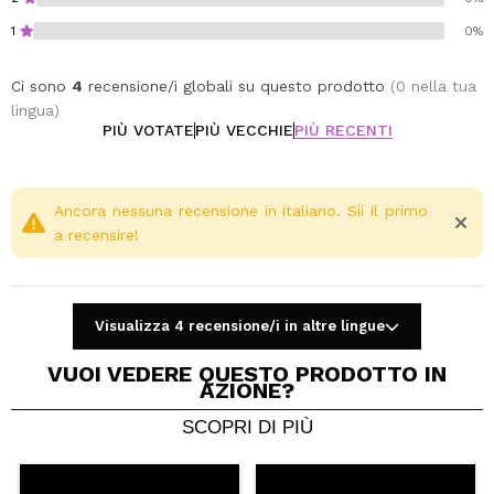
1
0%
Ci sono
4
recensione/i globali su questo prodotto
(0 nella tua
lingua)
PIÙ VOTATE
PIÙ VECCHIE
PIÙ RECENTI
Ancora nessuna recensione in italiano. Sii il primo
a recensire!
Visualizza 4 recensione/i in altre lingue
VUOI VEDERE QUESTO PRODOTTO IN
AZIONE?
SCOPRI DI PIÙ
Condividi un video o una foto
Il tuo video potrebbe essere il primo. Immaginalo...