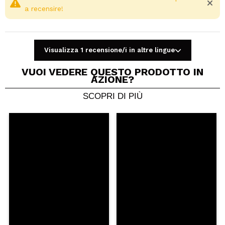
a recensire!
Visualizza 1 recensione/i in altre lingue
VUOI VEDERE QUESTO PRODOTTO IN
AZIONE?
SCOPRI DI PIÙ
Condividi un video o una foto
Il tuo video potrebbe essere il primo. Immaginalo...
Consiglieresti questo acquisto?
Si
No
5/5
INVIA