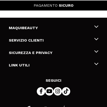
PAGAMENTO
SICURO
MAQUIBEAUTY
Chi siamo
SERVIZIO CLIENTI
Offerte di lavoro
Spedizioni & Resi
SICUREZZA E PRIVACY
Gift Cards
Recesso / Resi
Termini e condizioni
LINK UTILI
Metodi di pagamamento
Informativa sulla privacy
Contattaci
Politica Cookies
SEGUICI
Risoluzione delle controversie online (ODR)