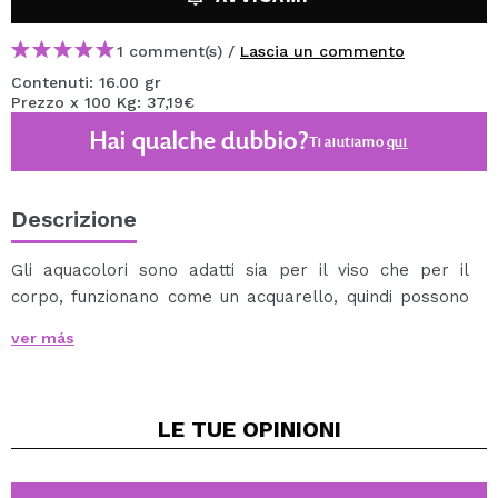
1 comment(s) /
Lascia un commento
Contenuti: 16.00 gr
Prezzo x 100 Kg: 37,19€
Hai qualche dubbio?
Ti aiutiamo
qui
Descrizione
Gli aquacolori sono adatti sia per il viso che per il
corpo, funzionano come un acquarello, quindi possono
esser utilizzati sia da professionisti che da principianti.
ver más
Si possono applicare con una spugna o un pennello
umido.
Si possono eliminare facilmente con acqua e sapone.
LE TUE
OPINIONI
Disponobili in un'ampia varietà di toni.