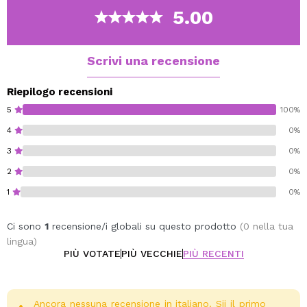
5.00
Scrivi una recensione
Riepilogo recensioni
5
100%
4
0%
3
0%
2
0%
1
0%
Ci sono
1
recensione/i globali su questo prodotto
(0 nella tua
lingua)
PIÙ VOTATE
PIÙ VECCHIE
PIÙ RECENTI
Ancora nessuna recensione in italiano. Sii il primo